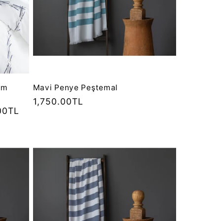
im
Mavi Penye Peştemal
Normal
1,750.00TL
.00TL
fiyat