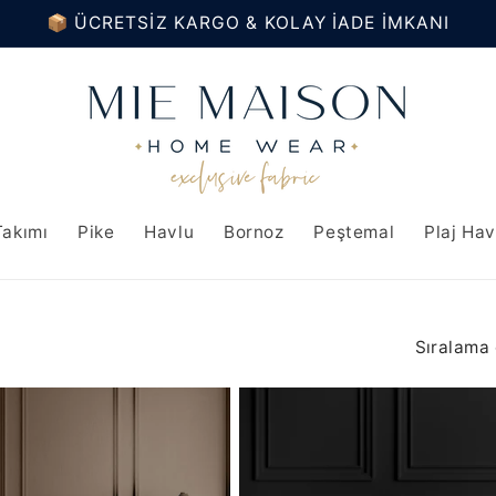
📦 ÜCRETSİZ KARGO & KOLAY İADE İMKANI
Takımı
Pike
Havlu
Bornoz
Peştemal
Plaj Ha
Sıralama 