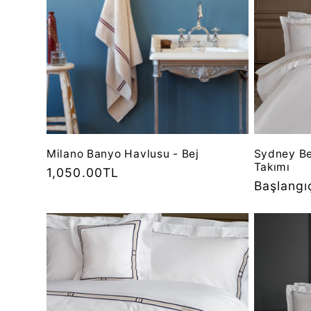
Milano Banyo Havlusu - Bej
Sydney B
Takımı
Normal
1,050.00TL
Normal
Başlangı
fiyat
fiyat