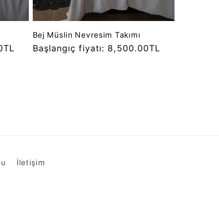
Bej Müslin Nevresim Takımı
00TL
Normal
Başlangıç fiyatı: 8,500.00TL
fiyat
nu
İletişim