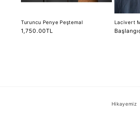
Turuncu Penye Peştemal
Lacivert 
Normal
1,750.00TL
Normal
Başlangı
fiyat
fiyat
Hikayemiz