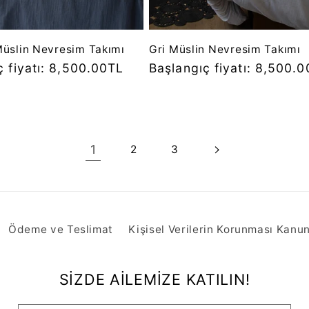
Müslin Nevresim Takımı
Gri Müslin Nevresim Takımı
ç fiyatı: 8,500.00TL
Normal
Başlangıç fiyatı: 8,500.
fiyat
1
2
3
Ödeme ve Teslimat
Kişisel Verilerin Korunması Kanu
SİZDE AİLEMİZE KATILIN!