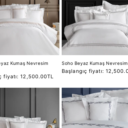
eyaz Kumaş Nevresim
Soho Beyaz Kumaş Nevresim
Normal
Başlangıç fiyatı: 12,500
ç fiyatı: 12,500.00TL
fiyat