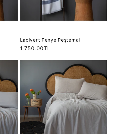
Lacivert Penye Peştemal
Normal
1,750.00TL
fiyat