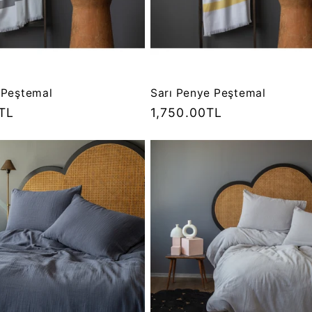
 Peştemal
Sarı Penye Peştemal
TL
Normal
1,750.00TL
fiyat