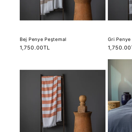
Bej Penye Peştemal
Gri Penye
Normal
1,750.00TL
Normal
1,750.00
fiyat
fiyat