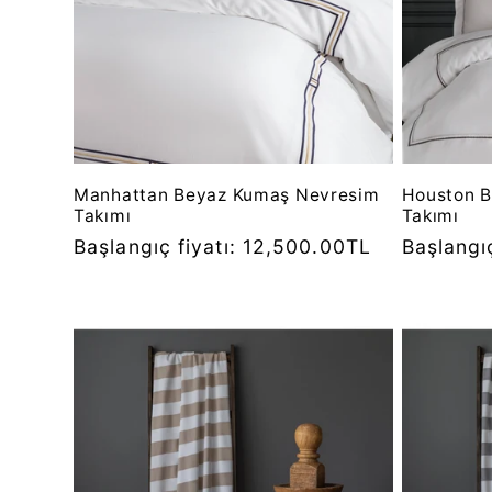
Manhattan Beyaz Kumaş Nevresim
Houston 
Takımı
Takımı
Normal
Başlangıç fiyatı: 12,500.00TL
Normal
Başlangı
fiyat
fiyat