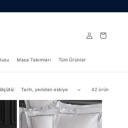
Oturum
Sepet
aç
vlusu
Masa Takımları
Tüm Ürünler
ölçütü:
42 ürün