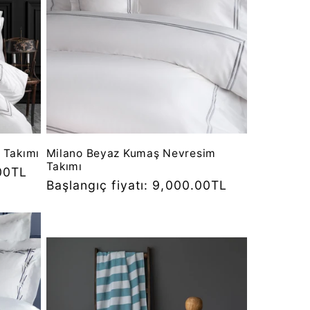
 Takımı
Milano Beyaz Kumaş Nevresim
Takımı
.00TL
Normal
Başlangıç fiyatı: 9,000.00TL
fiyat