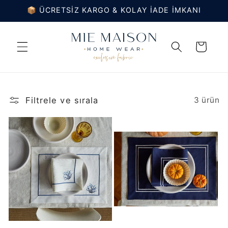
İçeriğe
📦 ÜCRETSİZ KARGO & KOLAY İADE İMKANI
atla
Sepet
Filtrele ve sırala
3 ürün